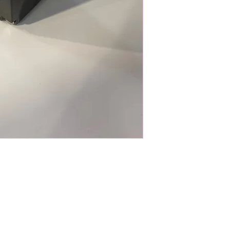
Industrisket 8, 2635 Ishøj
+45 4353 1300
Mand
CVR 35674373
©2025 by Bygg-El Elektroteknik ApS