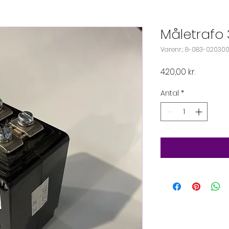
Måletrafo 
Varenr.: 8-083-02030
Pris
420,00 kr.
Antal
*