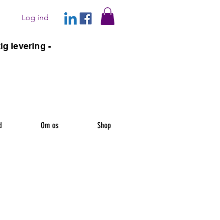
Log ind
ig levering -
d
Om os
Shop