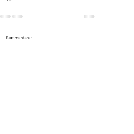
Kommentarer
Skriv en kommentar...
info@bygg-el.dk