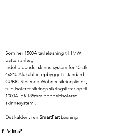
Som her 1500A tavleløsning til 1MW 
batteri anlæg 
indeholdende  skinne system for 15 stk 
4x240 Alukabler  opbygget i standard 
CUBIC Stel med Wøhner sikringslister , 
fuld isoleret sikrings sikringslister op til 
1000A  på 185mm dobbeltisoleret 
skinnesystem .
Det kalder vi en 
SmartPart
 Løsning 