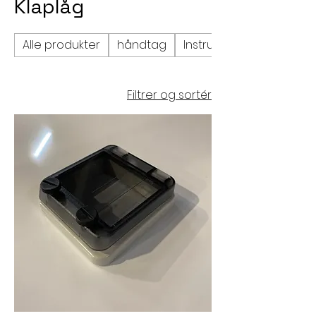
Klaplåg
Alle produkter
håndtag
Instrumenter
Filtrer og sortér