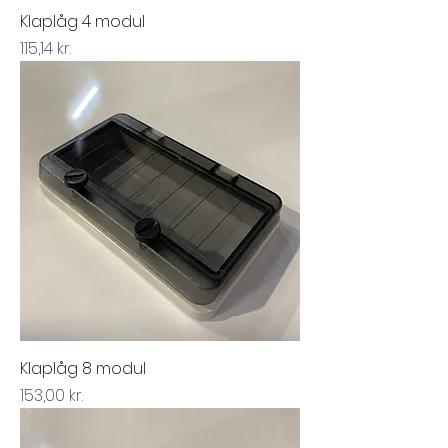
Klaplåg 4 modul
Pris
115,14 kr.
Klaplåg 8 modul
Pris
153,00 kr.